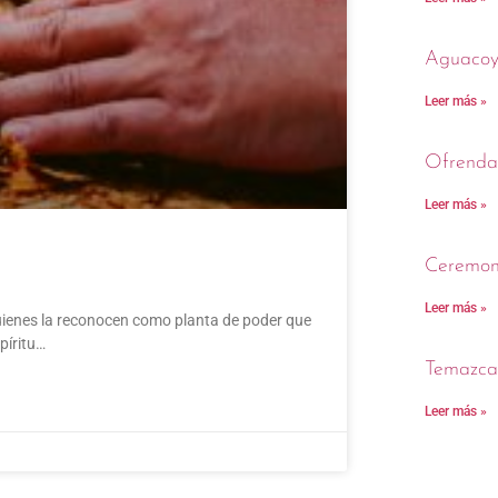
Aguacoya
Leer más »
Ofrenda
Leer más »
Ceremon
Leer más »
uienes la reconocen como planta de poder que
píritu…
Temazca
Leer más »