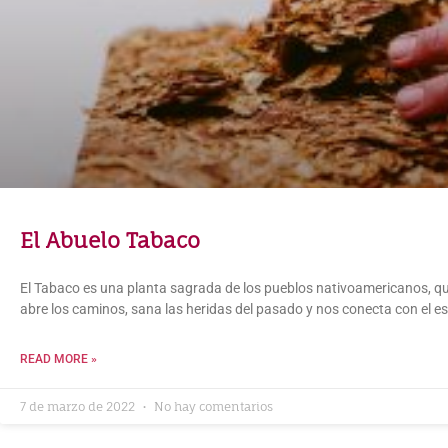
El Abuelo Tabaco
El Tabaco es una planta sagrada de los pueblos nativoamericanos, q
abre los caminos, sana las heridas del pasado y nos conecta con el es
READ MORE »
7 de marzo de 2022
No hay comentarios